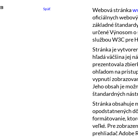
Späť
Webová stránka
w
oficiálnych webovýc
základné štandardy
určené Výnosom o š
službou W3C pre 
Stránka je vytvoren
hľadá väčšina jej n
prezentovala zbier
ohľadom na prístup
vypnutí zobrazovan
Jeho obsah je mož
štandardných nást
Stránka obsahuje m
opodstatnených dôv
formátovanie, ktor
veľké. Pre zobraze
prehliadač Adobe Re