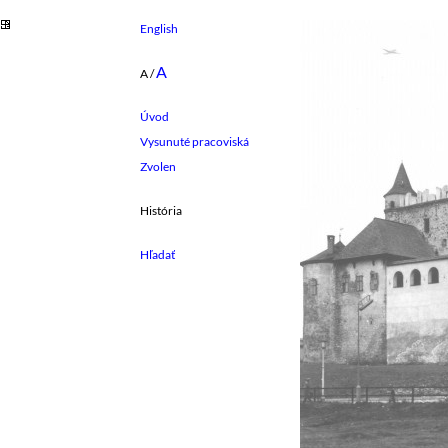
English
A
A
/
Úvod
Vysunuté pracoviská
Zvolen
História