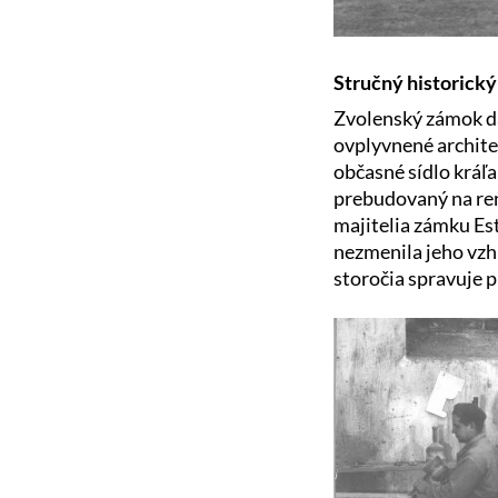
Stručný historick
Zvolenský zámok dal
ovplyvnené archite
občasné sídlo kráľa
prebudovaný na rene
majitelia zámku Es
nezmenila jeho vzhľ
storočia spravuje 