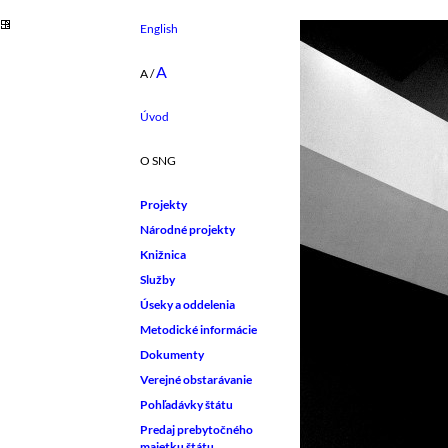
English
A
A
/
Úvod
O SNG
Projekty
Národné projekty
Knižnica
Služby
Úseky a oddelenia
Metodické informácie
Dokumenty
Verejné obstarávanie
Pohľadávky štátu
Predaj prebytočného
majetku štátu