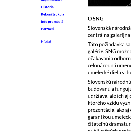
História
Rekonštrukcia
O SNG
Info pre médiá
Slovenská národná g
Partneri
centrálna galerijná
Táto požiadavka sa
galérie. SNG možno 
očakávania odbornej 
celonárodná umenov
umelecké diela v 
Slovenskú národnú 
budovanú a fungujú
udržiava, ale ich aj
ktorého vzídu význ
prezentácia, ako aj
garantkou umelecký
čitateľnú dramatur
publikačných proje