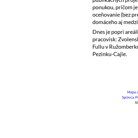
ponukou, pričom je
oceňovanie (bez pr
domáceho aj medz
Dnes je popri areál
pracovísk: Zvolensk
Fullu v Ružomberk
Pezinku-Cajle.
Mapa
.
Správca
.
P
Sl