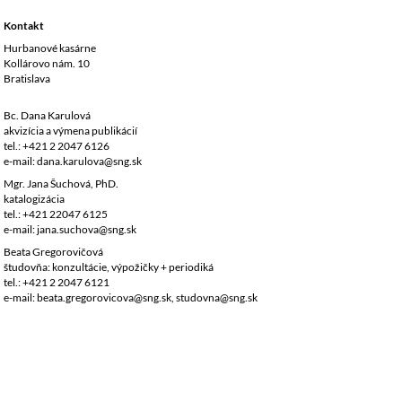
Kontakt
Hurbanové kasárne
Kollárovo nám. 10
Bratislava
Bc. Dana Karulová
akvizícia a výmena publikácií
tel.: +421 2 2047 6126
e-mail: dana.karulova@sng.sk
Mgr. Jana Šuchová, PhD.
katalogizácia
tel.: +421 22047 6125
e-mail: jana.suchova@sng.sk
Beata Gregorovičová
študovňa: konzultácie, výpožičky + periodiká
tel.: +421 2 2047 6121
e-mail: beata.gregorovicova@sng.sk, studovna@sng.sk