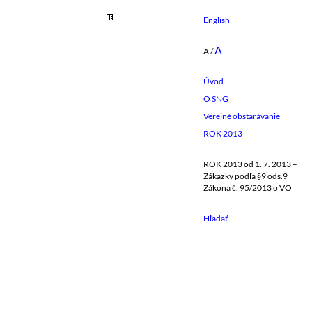
English
A
A
/
Úvod
O SNG
Verejné obstarávanie
ROK 2013
ROK 2013 od 1. 7. 2013 –
Zákazky podľa §9 ods.9
Zákona č. 95/2013 o VO