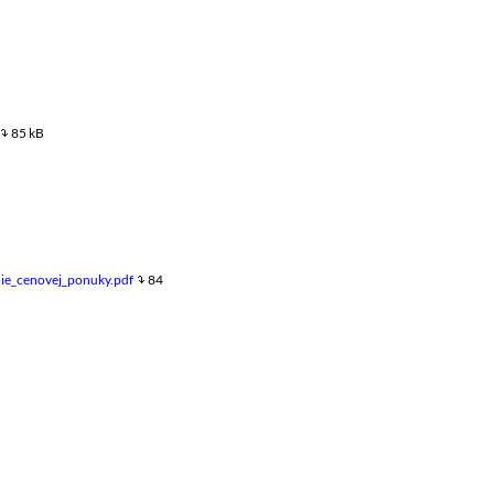
85 kB
ie_cenovej_ponuky.pdf
84