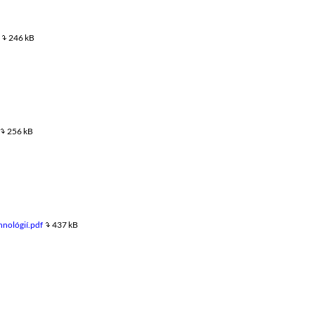
246 kB
256 kB
nológií.pdf
437 kB