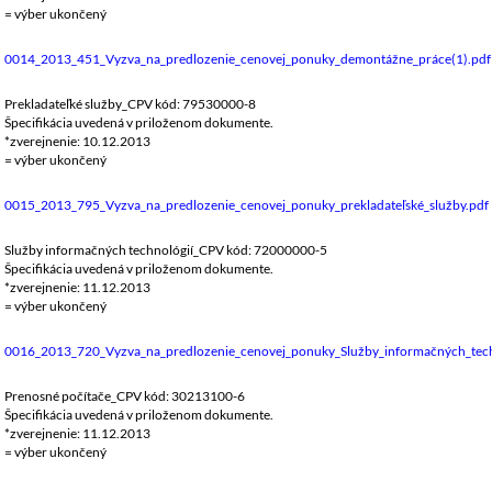
= výber ukončený
0014_2013_451_Vyzva_na_predlozenie_cenovej_ponuky_demontážne_práce(1).pdf
Prekladateľké služby_CPV kód: 79530000-8
Špecifikácia uvedená v priloženom dokumente.
*zverejnenie: 10.12.2013
= výber ukončený
0015_2013_795_Vyzva_na_predlozenie_cenovej_ponuky_prekladateľské_služby.pdf
Služby informačných technológií_CPV kód: 72000000-5
Špecifikácia uvedená v priloženom dokumente.
*zverejnenie: 11.12.2013
= výber ukončený
0016_2013_720_Vyzva_na_predlozenie_cenovej_ponuky_Služby_informačných_tech
Prenosné počítače_CPV kód: 30213100-6
Špecifikácia uvedená v priloženom dokumente.
*zverejnenie: 11.12.2013
= výber ukončený