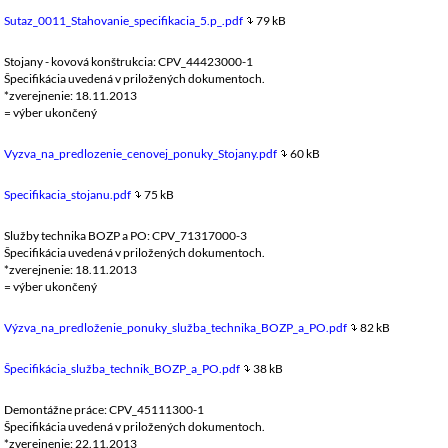
Sutaz_0011_Stahovanie_specifikacia_5.p_.pdf
79 kB
Stojany - kovová konštrukcia: CPV_44423000-1
Špecifikácia uvedená v priložených dokumentoch.
*zverejnenie: 18.11.2013
= výber ukončený
Vyzva_na_predlozenie_cenovej_ponuky_Stojany.pdf
60 kB
Specifikacia_stojanu.pdf
75 kB
Služby technika BOZP a PO: CPV_71317000-3
Špecifikácia uvedená v priložených dokumentoch.
*zverejnenie: 18.11.2013
= výber ukončený
Výzva_na_predloženie_ponuky_služba_technika_BOZP_a_PO.pdf
82 kB
Špecifikácia_služba_technik_BOZP_a_PO.pdf
38 kB
Demontážne práce: CPV_45111300-1
Špecifikácia uvedená v priložených dokumentoch.
*zverejnenie: 22.11.2013