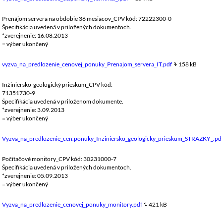
Prenájom servera na obdobie 36 mesiacov_CPV kód: 72222300-0
Špecifikácia uvedená v priložených dokumentoch.
*zverejnenie: 16.08.2013
= výber ukončený
vyzva_na_predlozenie_cenovej_ponuky_Prenajom_servera_IT.pdf
158 kB
Inžiniersko-geologický prieskum_CPV kód:
71351730-9
Špecifikácia uvedená v priloženom dokumente.
*zverejnenie: 3.09.2013
= výber ukončený
Vyzva_na_predlozenie_cen.ponuky_Inziniersko_geologicky_prieskum_STRAZKY_.pd
Počítačové monitory_CPV kód: 30231000-7
Špecifikácia uvedená v priložených dokumentoch.
*zverejnenie: 05.09.2013
= výber ukončený
Vyzva_na_predlozenie_cenovej_ponuky_monitory.pdf
421 kB