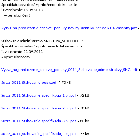
Špecifikácia uvedená v priloženom dokumente.
*zverejnenie: 18.09.2013
= výber ukončený
Vyzva_na_predlozenie_cenovej_ponuky_noviny_denníky_periodiká_a_časopisy.pdf
Sťahovanie administratívy SNG: CPV_60100000-9
Špecifikácia uvedená v priložených dokumentoch.
*zverejnenie: 23.09.2013
= výber ukončený
Vyzva_na_predlozenie_cenovej_ponuky_0011_Stahovanie_administrativy_SNG.pdf
Sutaz_0011_Stahovanie_popis.pdf
73 kB
Sutaz_0011_Stahovanie_specifikacia_1.p_.pdf
72 kB
Sutaz_0011_Stahovanie_specifikacia_2.p_.pdf
78 kB
Sutaz_0011_Stahovanie_specifikacia_3.p_.pdf
80 kB
Sutaz_0011_Stahovanie_specifikacia_4.p_.pdf
77 kB