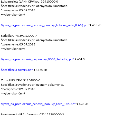
Lokálne siete (LAN)_CPV kód: 32410000-0
Špecifikácia uvedená v priložených dokumentoch.
*zverejnenie: 05.09.2013
= výber ukončený
Vyzva_na_predlozenie_cenovej_ponuky_Lokalne_siete_(LAN).pdf
455 kB
Sedadlá:CPV: 391 13000-7
Špecifikácia uvedená v priložených dokumentoch.
*zverejnenie: 05.09.2013
= výber ukončený
Vyzva_na_predlozenie_ce.ponuky_0008_Sedadla_.pdf
60 kB
Špecifikácia_tovaru.pdf
1140 kB
Zdroj UPS: CPV_31154000-0
Špecifikácia uvedená v priloženom dokumente.
*zverejnenie: 09.09.2013
= výber ukončený
Vyzva_na_predlozenie_cenovej_ponuky_zdroj_UPS.pdf
428 kB
Noviny,periodiká a časopisy: CPV_22200000-2