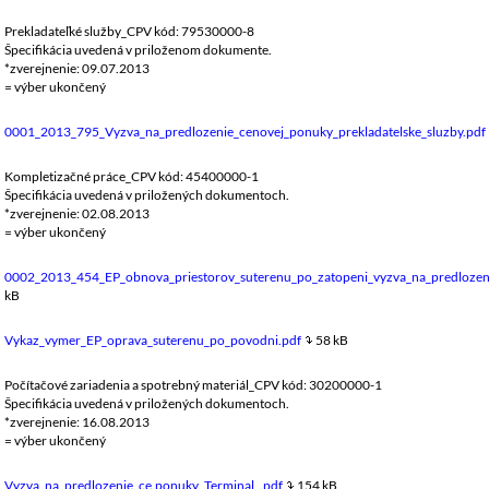
Prekladateľké služby_CPV kód: 79530000-8
Špecifikácia uvedená v priloženom dokumente.
*zverejnenie: 09.07.2013
= výber ukončený
0001_2013_795_Vyzva_na_predlozenie_cenovej_ponuky_prekladatelske_sluzby.pdf
Kompletizačné práce_CPV kód: 45400000-1
Špecifikácia uvedená v priložených dokumentoch.
*zverejnenie: 02.08.2013
= výber ukončený
0002_2013_454_EP_obnova_priestorov_suterenu_po_zatopeni_vyzva_na_predlozen
kB
Vykaz_vymer_EP_oprava_suterenu_po_povodni.pdf
58 kB
Počítačové zariadenia a spotrebný materiál_CPV kód: 30200000-1
Špecifikácia uvedená v priložených dokumentoch.
*zverejnenie: 16.08.2013
= výber ukončený
Vyzva_na_predlozenie_ce.ponuky_Terminal_.pdf
154 kB