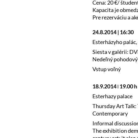
Cena: 20 €/ študent
Kapacita je obmedz
Pre rezerváciu a a
24.8.2014 | 16:30
Esterházyho palác, 
Siesta v galérii: 
Nedeľný pohodový v
Vstup voľný
18.9.2014 ǀ 19.00 h
Esterhazy palace
Thursday Art Talk
Contemporary
Informal discussion
The exhibition dem