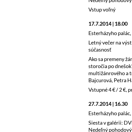
Nedeľný pohodový v
Vstup voľný
17.7.2014 | 18.00
Esterházyho palác, 
Letný večer na výs
súčasnosť
Ako sa premeny žánr
storočia po dnešok
multižánrového a t
Bajcurová, Petra H
Vstupné 4 € / 2 €, 
27.7.2014 | 16.30
Esterházyho palác, 
Siesta v galérii: 
Nedeľný pohodový v