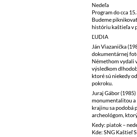
Nedeľa
Program do cca 15
Budeme piknikovať 
históriu kaštieľa v 
ĽUDIA
Ján Viazanička (19
dokumentárnej foto
Némethom vydali v 
výsledkom dlhodobé
ktoré sú niekedy o
pokroku.
Juraj Gábor (1985)
monumentalitou a z
krajinu sa podobá p
archeológom, ktorý 
Kedy: piatok – nede
Kde: SNG Kaštieľ S