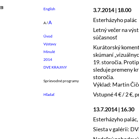
English
3.7.2014 | 18.00
Esterházyho palác
A
A
/
Letný večer na výs
súčasnosť
Úvod
Výstavy
Kurátorský koment
Minulé
skúmaní „vizuálnyc
2014
19. storočia. Protip
DVE KRAJINY
sleduje premeny kr
storočia.
Sprievodné programy
Výklad: Martin Čičo
Vstupné 4 € / 2 €, 
13.7.2014 | 16.30
Esterházyho palác, 
Siesta v galérii: 