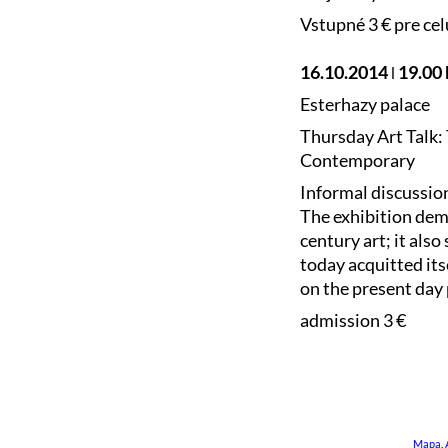
Vstupné 3 € pre cel
16.10.2014 ǀ 19.00 
Esterhazy palace
Thursday Art Talk
Contemporary
Informal discussion
The exhibition dem
century art; it al
today acquitted its
on the present day 
admission 3 €
Mapa
.