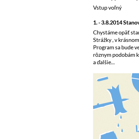
Vstup voľný
1. - 3.8.2014 Stan
Chystáme opäť sta
Strážky , v krásnom
Program sa bude ve
rôznym podobám kr
a ďalšie...