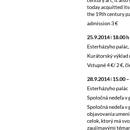
century art; it al
today acquitted its
the 19th century pa
admission 3 €
25.9.2014 ǀ 18.00 h
Esterházyho palác, 
Kurátorský výklad 
Vstupné 4 €/ 2 €, 
28.9.2014 ǀ 15.00 –
Esterházyho palác
Spoločná nedeľa v g
Spoločná nedeľa v g
objavovania umenia
celok, ktorý má sv
zaujímavými témam