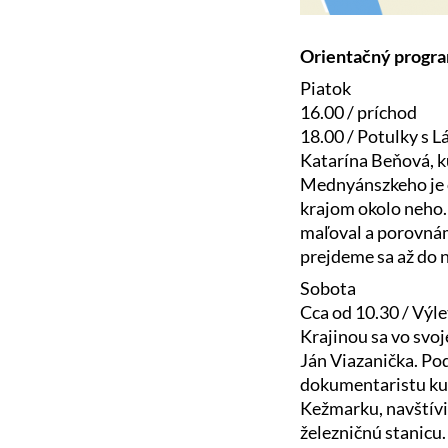
Orientačný progr
Piatok
16.00 / príchod
18.00 / Potulky s 
Katarína Beňová, k
Mednyánszkeho je o
krajom okolo neho.
maľoval a porovnáme
prejdeme sa až do n
Sobota
Cca od 10.30 / Výle
Krajinou sa vo svo
Ján Viazanička. Po
dokumentaristu ku 
Kežmarku, navštívim
železničnú stanicu