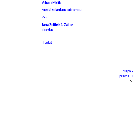
Viliam Malík
Medzi selankou a drámou
Krv
Jana Želibská. Zákaz
dotyku
Mapa
.
Správca
.
P
Sl