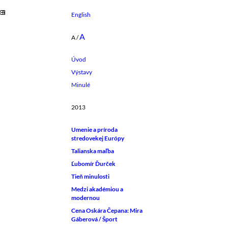
English
A
A
/
Úvod
Výstavy
Minulé
2013
Umenie a príroda
stredovekej Európy
Talianska maľba
Ľubomír Ďurček
Tieň minulosti
Medzi akadémiou a
modernou
Cena Oskára Čepana: Mira
Gáberová / Šport