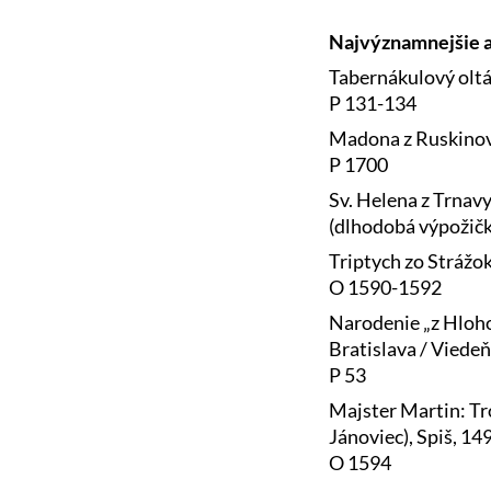
Najvýznamnejšie a
Tabernákulový oltár
P 131-134
Madona z Ruskinovi
P 1700
Sv. Helena z Trnavy
(dlhodobá výpožičk
Triptych zo Strážok
O 1590-1592
Narodenie „z Hloho
Bratislava / Viedeň
P 53
Majster Martin: Tr
Jánoviec), Spiš, 14
O 1594