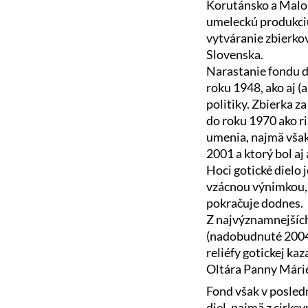
Korutánsko a Malop
umeleckú produkci
vytváranie zbierko
Slovenska.
Narastanie fondu de
roku 1948, ako aj (
politiky. Zbierka z
do roku 1970 ako ri
umenia, najmä však
2001 a ktorý bol aj
Hoci gotické dielo
vzácnou výnimkou, 
pokračuje dodnes.
Z najvýznamnejších
(nadobudnuté 200
reliéfy gotickej k
Oltára Panny Mári
Fond však v posled
diel, najmä z cirke