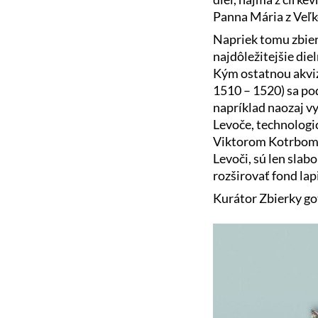
Panna Mária z Veľk
Napriek tomu zbier
najdôležitejšie di
Kým ostatnou akviz
1510 – 1520) sa po
napríklad naozaj v
Levoče, technologi
Viktorom Kotrbom p
Levoči, sú len sla
rozširovať fond la
Kurátor Zbierky g