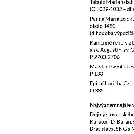
Tabule Mariánskeho
(O 1029-1032 – dlh
Panna Mária zo Sku
okolo 1480
(dlhodobá výpožička
Kamenné reliéfy z b
a sv. Augustín, sv.
P 2703-2706
Majster Pavol z Lev
P 138
Epitaf Imricha Czob
O 385
Najvýznamnejšie v
Dejiny slovenského
Kurátor: D. Buran
Bratislava, SNG a