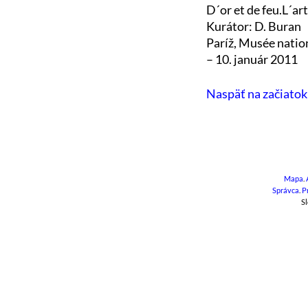
D´or et de feu.L´ar
Kurátor: D. Buran
Paríž, Musée natio
– 10. január 2011
Naspäť na začiatok
Mapa
.
Správca
.
P
Sl