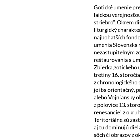
Gotické umenie pre
laickou verejnosťo
striebro“. Okrem di
liturgický charakt
najbohatších fondo
umenia Slovenska m
nezastupiteľným zdr
reštaurovania a um
Zbierka gotického u
tretiny 16. storoči
z chronologického o
je iba orientačný
alebo Vojniansky ol
z polovice 13. stor
renesancie“ z okruh
Teritoriálne sú zas
aj tu dominujú die
sôch či obrazov z 