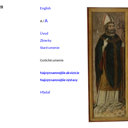
English
A
A
/
Úvod
Zbierky
Staré umenie
Gotické umenie
Najvýznamnejšie akvizície
Najvýznamnejšie výstavy