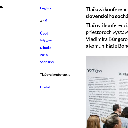
English
Tlačová konferenci
slovenského sochá
A
A
/
Tlačová konferencia
priestoroch výstav
Úvod
Vladimíra Büngerov
Výstavy
a komunikácie Bo
Minulé
2015
Sochárky
Tlačová konferencia