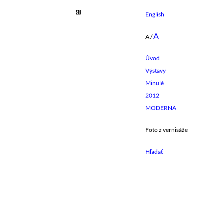
English
A
A
/
Úvod
Výstavy
Minulé
2012
MODERNA
Foto z vernisáže