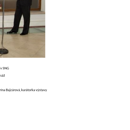
ív SNG
isáž
rína Bajcúrová, kurátorka výstavy