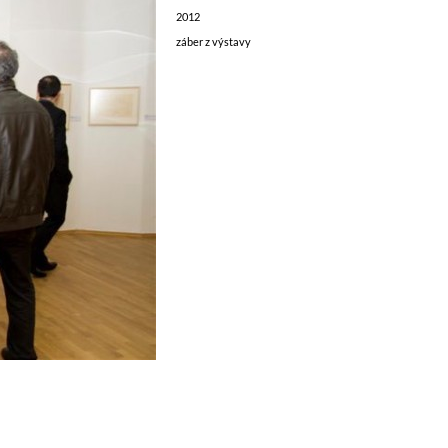
2012
záber z výstavy