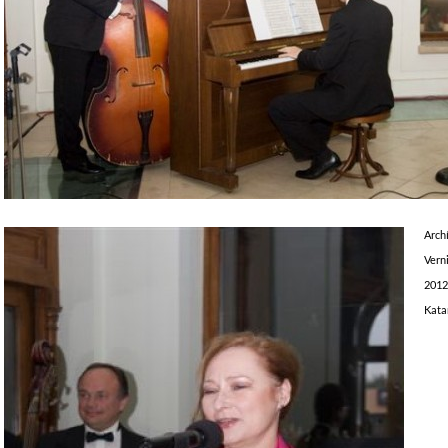
Arch
Vern
2012
Kata