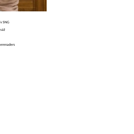
ív SNG
isáž
serenaders