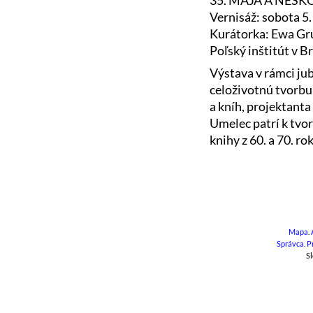
35. MÁJA A NESK
Vernisáž: sobota 5.
Kurátorka: Ewa Gr
Poľský inštitút v B
Výstava v rámci jub
celoživotnú tvorbu
a kníh, projektant
Umelec patrí k tvor
knihy z 60. a 70. r
Mapa
.
Správca
.
P
Sl