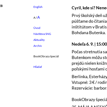
English
Cyril, kde si? Nen
Prvý školský deň už
A
A
/
púšťame do čítania!
inštitútom v Bratis
Úvod
Bohdana Butenka.
Návšteva SNG
Aktuality
Nedeľa 6. 9. | 15
Archív
Počas stretnutia s
BookObrazy špeciál
Butenkom môžu str
prejdú nielen knižn
poľskými hosťami ob
Berlinka, Esterházy
Vstupné: 3 € / rodi
Rezervácie: barbor
BookObrazy špeciá