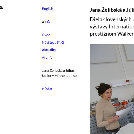
English
Jana Želibská a Jú
Diela slovenských u
A
A
/
výstavy Internation
prestížnom Walker
Úvod
Návšteva SNG
Aktuality
Archív
Jana Želibská a Július
Koller v Minneapollise