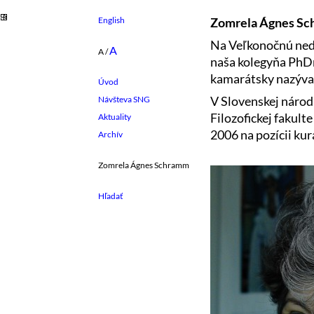
English
Zomrela Ágnes S
Na Veľkonočnú nede
A
A
/
naša kolegyňa PhDr
kamarátsky nazýva
Úvod
V Slovenskej národ
Návšteva SNG
Filozofickej fakul
Aktuality
2006 na pozícii ku
Archív
Zomrela Ágnes Schramm