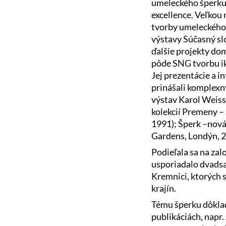
umeleckého šperku 
excellence. Veľkou 
tvorby umeleckého 
výstavy Súčasný sl
ďalšie projekty dom
pôde SNG tvorbu ik
Jej prezentácie a i
prinášali komplex
výstav Karol Weiss
kolekcií Premeny –
1991); Šperk –nová
Gardens, Londýn, 20
Podieľala sa na za
usporiadalo dvads
Kremnici, ktorých 
krajín.
Tému šperku dôklad
publikáciách, napr