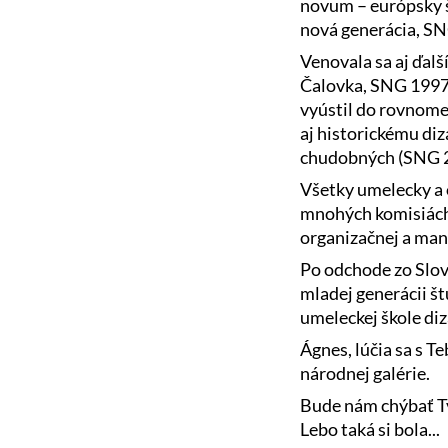
novum – európsky š
nová generácia, S
Venovala sa aj ďal
Čalovka, SNG 1997)
vyústil do rovnome
aj historickému di
chudobných (SNG 2
Všetky umelecky a o
mnohých komisiách 
organizačnej a man
Po odchode zo Slov
mladej generácii š
umeleckej škole diz
Ágnes, lúčia sa s T
národnej galérie.
Bude nám chýbať Tv
Lebo taká si bola...