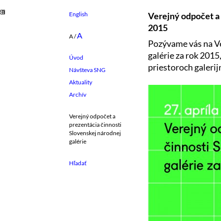
English
Verejný odpočet a 
2015
A
A
/
Pozývame vás na Ve
galérie za rok 2015
Úvod
priestoroch galerij
Návšteva SNG
Aktuality
Archív
Verejný odpočet a
prezentácia činnosti
Slovenskej národnej
galérie