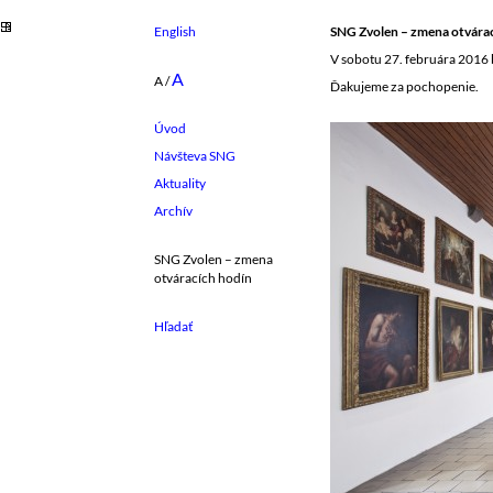
English
SNG Zvolen – zmena otvára
V sobotu 27. februára 2016 
A
A
/
Ďakujeme za pochopenie.
Úvod
Návšteva SNG
Aktuality
Archív
SNG Zvolen – zmena
otváracích hodín